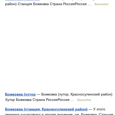
район) Станция Божковка Страна РоссияРоссия …
Википедия
Божковка (хутор
— Божковка (хутор, Красносулинский район)
Хутор Божковка Страна РоссияРоссия …
Википедия
Божковка (станция, Красносулинский район)
— У этого
термина существуют и другие значения, см. Божковка. Станция