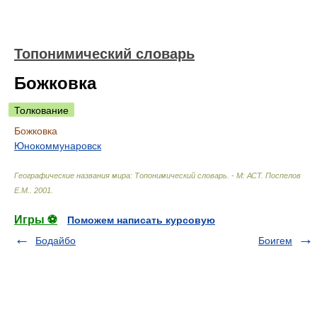
Топонимический словарь
Божковка
Толкование
Божковка
Юнокоммунаровск
Географические названия мира: Топонимический словарь. - М: АСТ
.
Поспелов
Е.М.
.
2001
.
Игры ⚽
Поможем написать курсовую
Бодайбо
Боигем