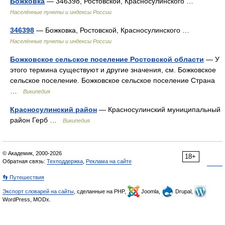
Божковка
— 346398, Ростовской, Красносулинского …
Населённые пункты и индексы России
346398
— Божковка, Ростовской, Красносулинского …
Населённые пункты и индексы России
Божковское сельское поселение Ростовской области
— У
этого термина существуют и другие значения, см. Божковское
сельское поселение. Божковское сельское поселение Страна
…
Википедия
Красносулинский район
— Красносулинский муниципальный
район Герб …
Википедия
© Академик, 2000-2026
18+
Обратная связь:
Техподдержка
,
Реклама на сайте
👣 Путешествия
Экспорт словарей на сайты
, сделанные на PHP,
Joomla,
Drupal,
WordPress, MODx.